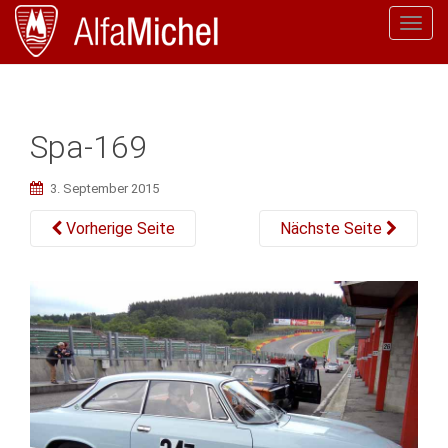
T
o
g
g
l
Spa-169
e
n
3. September 2015
a
v
Vorherige Seite
Nächste Seite
i
g
a
t
i
o
n