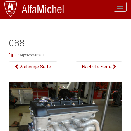
T
o
g
g
l
088
e
n
3. September 2015
a
v
Vorherige Seite
Nächste Seite
i
g
a
t
i
o
n