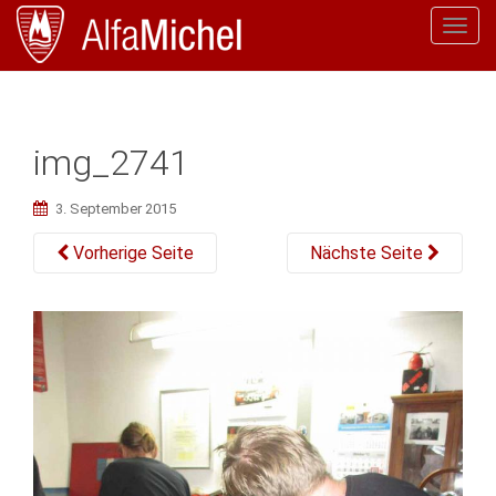
T
o
g
g
l
img_2741
e
n
3. September 2015
a
v
Vorherige Seite
Nächste Seite
i
g
a
t
i
o
n