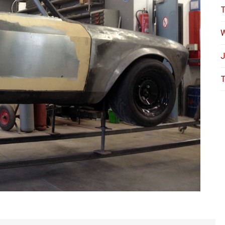
T
W
J
T