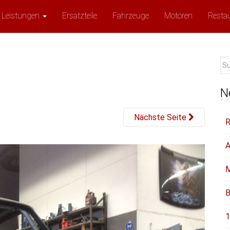
Leistungen
Ersatzteile
Fahrzeuge
Motoren
Resta
Su
na
N
Nächste Seite
R
A
M
B
1