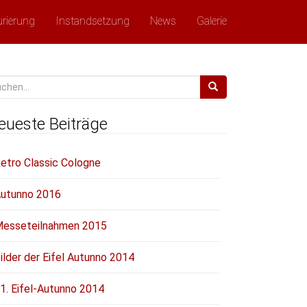
urierung
Instandsetzung
News
Galerie
chen
ch:
eueste Beiträge
etro Classic Cologne
utunno 2016
esseteilnahmen 2015
ilder der Eifel Autunno 2014
1. Eifel-Autunno 2014