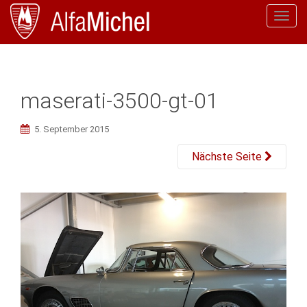
T
o
g
g
l
maserati-3500-gt-01
e
n
5. September 2015
a
v
Nächste Seite
i
g
a
t
i
o
n