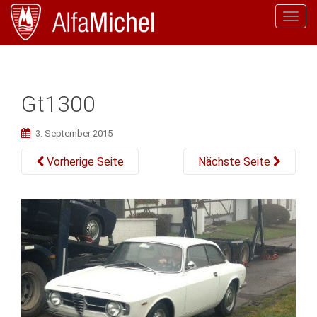
T
o
g
g
l
Gt1300
e
n
3. September 2015
a
v
Vorherige Seite
Nächste Seite
i
g
a
t
i
o
n