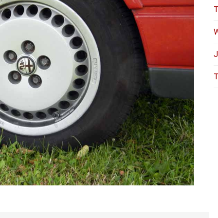
T
W
J
T