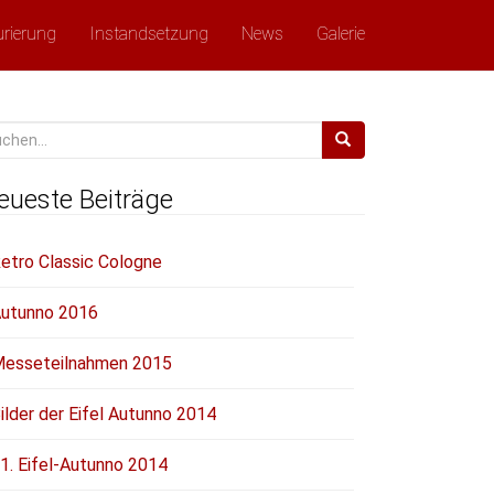
urierung
Instandsetzung
News
Galerie
chen
ch:
eueste Beiträge
etro Classic Cologne
utunno 2016
esseteilnahmen 2015
ilder der Eifel Autunno 2014
1. Eifel-Autunno 2014