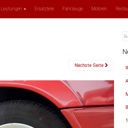
Leistungen
Ersatzteile
Fahrzeuge
Motoren
Resta
Su
na
N
Nächste Seite
R
A
M
B
1