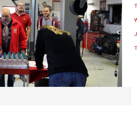
T
W
J
T