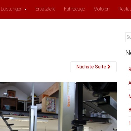
Leistungen
Ersatzteile
Fahrzeuge
Motoren
Resta
Su
na
N
Nächste Seite
R
A
M
B
1