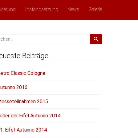
urierung
Instandsetzung
News
Galerie
chen
ch:
eueste Beiträge
etro Classic Cologne
utunno 2016
esseteilnahmen 2015
ilder der Eifel Autunno 2014
1. Eifel-Autunno 2014